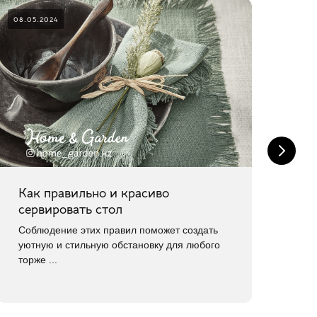
08.05.2024
26.0
Как правильно и красиво
Ка
сервировать стол
Сле
вы
Соблюдение этих правил поможет создать
цве
уютную и стильную обстановку для любого
торже ...