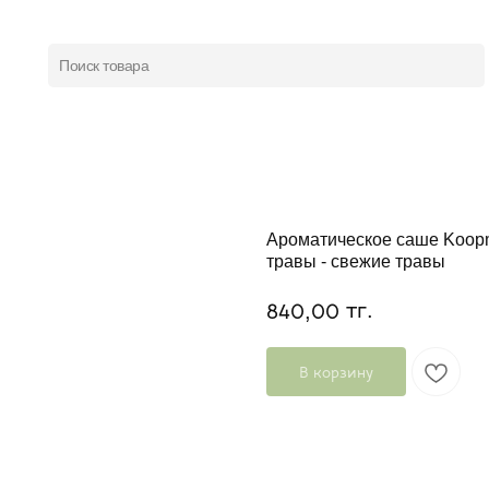
Поиск товара
Ароматическое саше Koopm
травы - свежие травы
тг.
840,00
В корзину