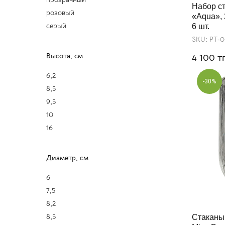
Набор ст
розовый
«Aqua», 
серый
6 шт.
SKU:
РТ-
Высота, см
тг
4 100
6,2
-30%
8,5
9,5
10
16
Диаметр, см
6
7,5
8,2
8,5
Стаканы