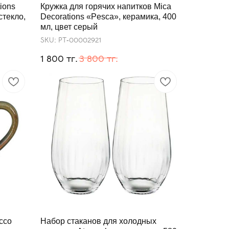
ions
Кружка для горячих напитков Mica
стекло,
Decorations «Pesca», керамика, 400
мл, цвет серый
SKU:
РТ-00002921
тг.
тг.
1 800
3 800
cco
Набор стаканов для холодных