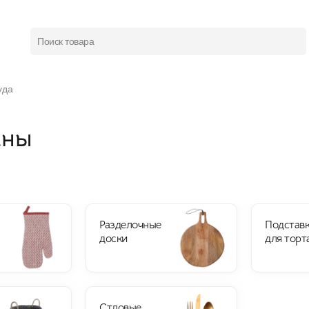
Поиск товара
уда
аны
Разделочные
Подстав
доски
для торт
Стловые