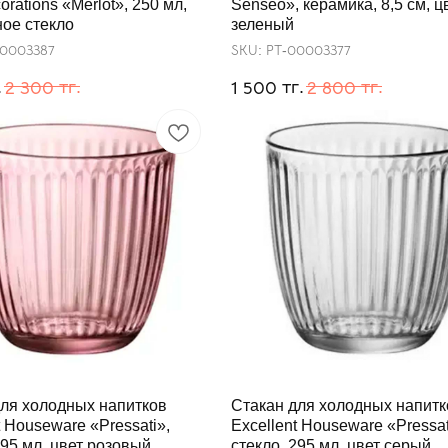
orations «Merlot», 250 мл,
Senseo», керамика, 8,5 см, ц
ое стекло
зеленый
00003387
SKU:
РТ-00003377
.
тг.
тг.
тг.
2 300
1 500
2 800
для холодных напитков
Стакан для холодных напитк
t Houseware «Pressati»,
Excellent Houseware «Pressat
295 мл, цвет розовый
стекло, 295 мл, цвет серый