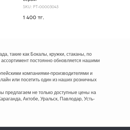
SKU:
РТ-00003043
тг.
1 400
а, такие как Бокалы, кружки, стаканы, по
и ассортимент постоянно обновляется нашими
ропейскими компаниями-производителями и
нлайн или посетить один из наших розничных
мы предлагаем не только доступные цены на
Караганда, Актобе, Уральск, Павлодар, Усть-