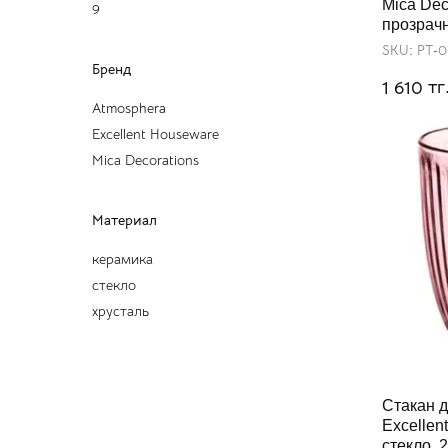
Mica Dec
9
прозрачн
SKU:
РТ-
Бренд
тг
1 610
Atmosphera
Excellent Houseware
Mica Decorations
Материал
керамика
стекло
хрусталь
Стакан 
Excellen
стекло, 