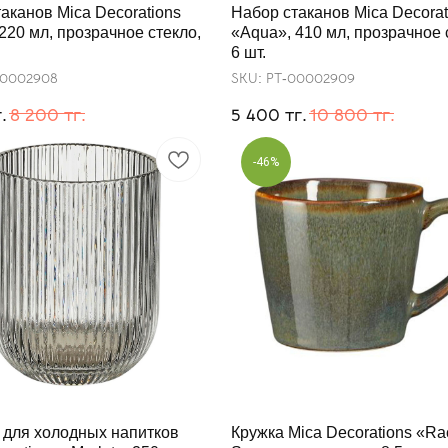
аканов Mica Decorations
Набор стаканов Mica Decorat
220 мл, прозрачное стекло,
«Aqua», 410 мл, прозрачное 
6 шт.
00002908
SKU:
РТ-00002909
.
тг.
тг.
тг.
8 200
5 400
10 800
-46%
 для холодных напитков
Кружка Mica Decorations «Ra