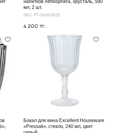
вет
напитков Atmosphera, хрусталь, 580
мл, 2 шт.
SKU:
РТ-00003033
тг.
4 200
ов
Бокал для вина Excellent Houseware
i»,
«Pressati», стекло, 240 мл, цвет
серый